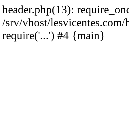
header.php(13): require_once
/srv/vhost/lesvicentes.com
require('...') #4 {main}