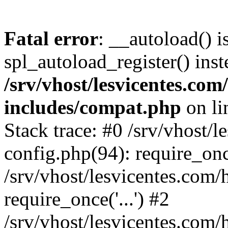
Fatal error
: __autoload() i
spl_autoload_register() inst
/srv/vhost/lesvicentes.co
includes/compat.php
on l
Stack trace: #0 /srv/vhost/
config.php(94): require_on
/srv/vhost/lesvicentes.com
require_once('...') #2
/srv/vhost/lesvicentes.com